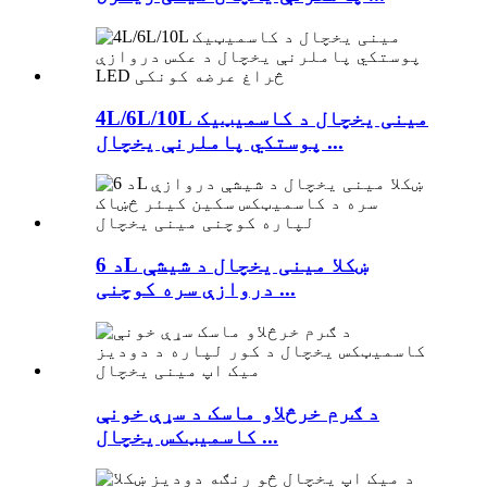
4L/6L/10L مینی یخچال د کاسمیټیک
پوستکي پاملرنې یخچال ...
د 6L ښکلا مینی یخچال د شیشې
دروازې سره کوچنی ...
د ګرم خرڅلاو ماسک د سړې خونې
کاسمیټکس یخچال ...