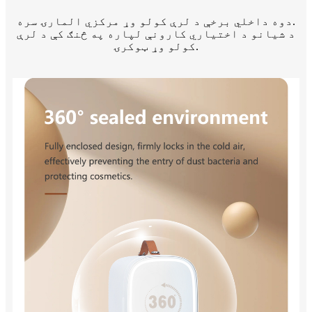
دوه داخلي برخې د لرې کولو وړ مرکزي المارۍ سره.
د شیانو د اختیاري کارونې لپاره په څنګ کې د لرې
کولو وړ ټوکرۍ.