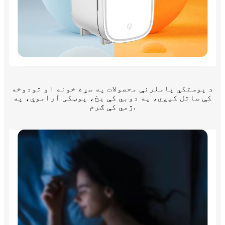
د پوستکي پاملرنې محصولات په سړه خونه او تودوخه
کې ساتل کیږي، په دوبي کې یخ، پوټکی آراموي، په
ژمي کې ګرم.