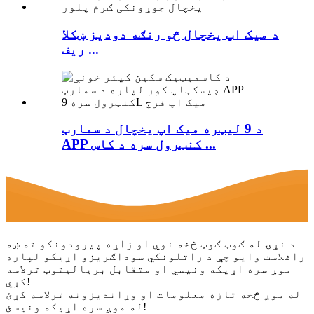
د میک اپ یخچال څو رنګه دودیز ښکلا
ریف ...
د 9 لیټره میک اپ یخچال د سمارټ
APP کنټرول سره د کاس ...
د نړۍ له ګوټ ګوټ څخه نوي او زاړه پیرودونکو ته ښه
راغلاست وایو چې د راتلونکي سوداګریزو اړیکو لپاره
موږ سره اړیکه ونیسي او متقابل بریالیتوب ترلاسه
کړي!
له موږ څخه تازه معلومات او وړاندیزونه ترلاسه کړئ
له موږ سره اړیکه ونیسئ!