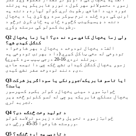
زموږ د محصولاتو مهر کول د نورو فابریکو په پرتله
غوره دي. د اضافي رطوبت لرې کولو لپاره، دننه په
اونۍ کې دوه ځله د نرم ټوکر سره وچ کړئ یا د یخچال
دننه د ډیسیکینټ کڅوړه ځای په ځای کړئ ترڅو د
رطوبت کمولو کې مرسته وکړي.
Q2 ولې زما یخچال کافي سړه نه دی؟ ایا زما یخچال
کنګل کیدی شي؟
الف: د یخچال تودوخه د یخچال د بهر شاوخوا د
تودوخې له مخې ټاکل کیږي (دا د بهرنۍ تودوخې په
پرتله نږدې 16-20 درجې ټیټ سړه کیږي).
زموږ یخچال کنګل کېدای نشي ځکه چې دا نیمه هادي
دی، دننه تودوخه صفر نشي کیدی.
Q3 ایا تاسو فابریکه/جوړونکی یا سوداګریز شرکت
یاست؟
ځواب: موږ د مینی یخچال، کولر بکس، کمپرسور
یخچال مسلکي فابریکه یو چې له لسو کلونو څخه ډیر
تجربه لري.
Q4 د تولید وخت څنګه دی؟
ځواب: زموږ د تحویل وخت د زیرمو ترلاسه کولو
وروسته شاوخوا 35-45 ورځې دی.
Q5 د تادیې په اړه څنګه؟