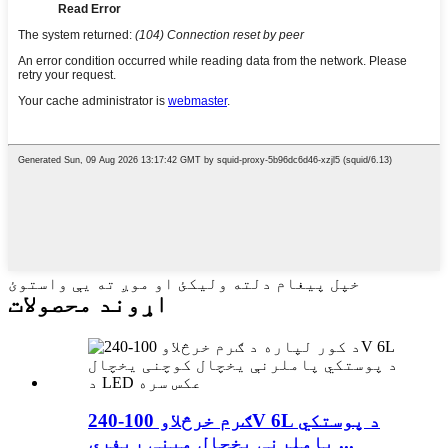
خپل پیغام دلته ولیکئ او موږ ته یې واستوئ
اړوند محصولات
ګرم خرڅلاو 100-240V 6L د پوستکي
پاملرنې یخچال مینی ریفری ...