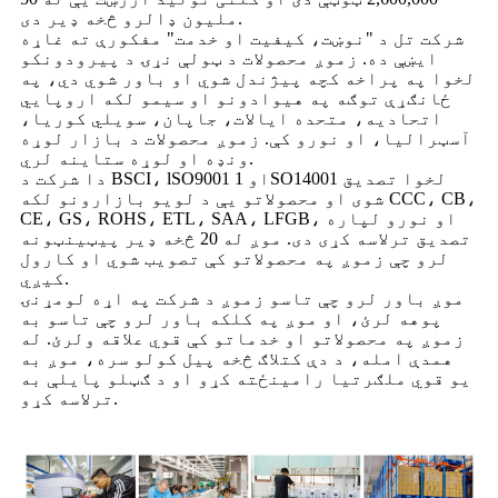
ملیون ډالرو څخه ډیر دی.
شرکت تل د "نوښت، کیفیت او خدمت" مفکورې ته غاړه
ایښې ده. زموږ محصولات د ټولې نړۍ د پیرودونکو
لخوا په پراخه کچه پیژندل شوي او باور شوي دي، په
ځانګړې توګه په هیوادونو او سیمو لکه اروپایي
اتحادیه، متحده ایالات، جاپان، سویلي کوریا،
آسټرالیا، او نورو کې. زموږ محصولات د بازار لوړه
ونډه او لوړه ستاینه لري.
دا شرکت د BSCI، lSO9001 او 1SO14001 لخوا تصدیق
شوی او محصولاتو یې د لویو بازارونو لکه CCC، CB،
CE، GS، ROHS، ETL، SAA، LFGB، او نورو لپاره
تصدیق ترلاسه کړی دی. موږ له 20 څخه ډیر پیټینټونه
لرو چې زموږ په محصولاتو کې تصویب شوي او کارول
کیږي.
موږ باور لرو چې تاسو زموږ د شرکت په اړه لومړنۍ
پوهه لرئ، او موږ په کلکه باور لرو چې تاسو به
زموږ په محصولاتو او خدماتو کې قوي علاقه ولرئ. له
همدې امله، د دې کتلاګ څخه پیل کولو سره، موږ به
یو قوي ملګرتیا رامینځته کړو او د ګټلو پایلې به
ترلاسه کړو.