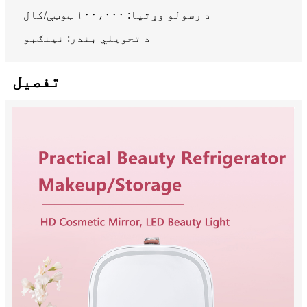
د رسولو وړتیا: ۱۰۰،۰۰۰ ټوټې/کال
د تحویلي بندر: نینګبو
تفصیل