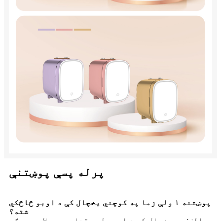
پرله پسې پوښتنې
پوښتنه ۱ ولې زما په کوچني یخچال کې د اوبو څاڅکي
شته؟
الف: په یخچال کې د اوبو لږ مقدار معمولا وي، مګر