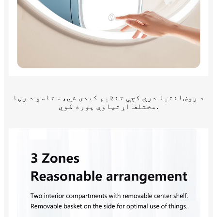
د روښانتیا درې کچې تنظیم کیدی شي، ستاسو د رڼا
مختلف اړتیاوې پوره کوي.