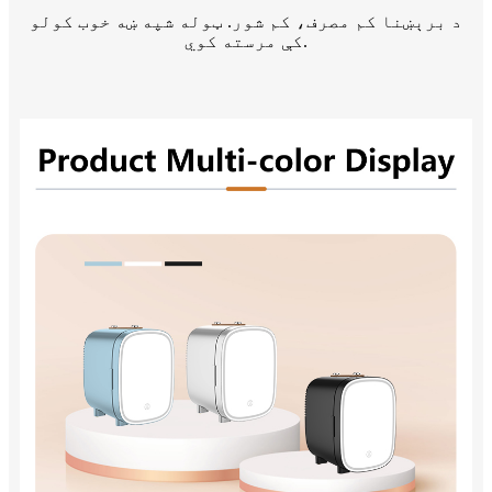
د برېښنا کم مصرف، کم شور. ټوله شپه ښه خوب کولو
کې مرسته کوي.