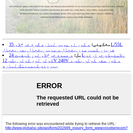
مخکینی:
د کور او موټر لپاره ګرم خرڅلاو 35L/55L
فریزر کمپرسور یخچال د موټر یخچال بهر یخچال
بل:
د عمده خرڅلاو لوړ کیفیت 24L پلاستيکي حرارتي
کولر لوی کولر بکس 12V 240V د کور سفر کولر بکس د
بیروني کیمپینګ لپاره