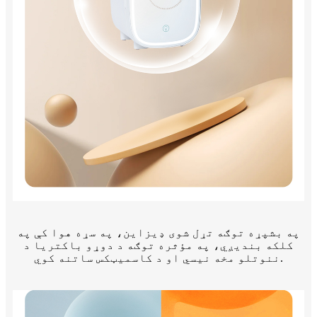
په بشپړه توګه تړل شوی ډیزاین، په سړه هوا کې په
کلکه بندیږي، په مؤثره توګه د دوړو باکتریا د
ننوتلو مخه نیسي او د کاسمیټکس ساتنه کوي.