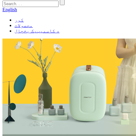
English
کور
محصولات
د کاسمیټیک یخچال