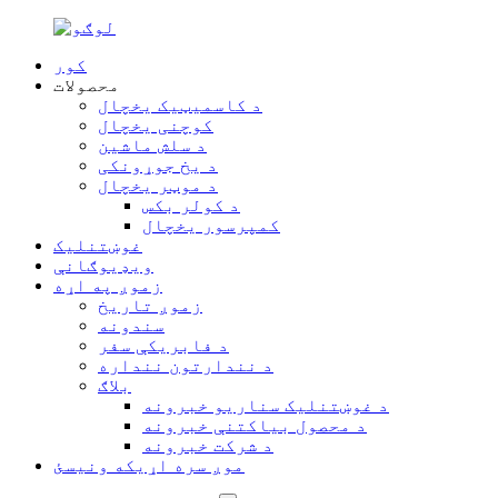
کور
محصولات
د کاسمیټیک یخچال
کوچنی یخچال
د سلش ماشین
د یخ جوړونکی
د موټر یخچال
د کولر بکس
کمپرسور یخچال
غوښتنلیک
ویډیوګانې
زموږ په اړه
زموږ تاریخ
سندونه
د فابریکې سفر
د نندارتون ننداره
بلاګ
د غوښتنلیک سناریو خبرونه
د محصول بیاکتنې خبرونه
د شرکت خبرونه
موږ سره اړیکه ونیسئ