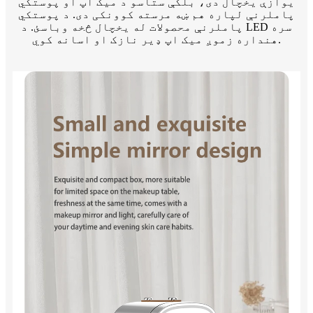
یوازې یخچال دی، بلکې ستاسو د میک اپ او پوستکي
پاملرنې لپاره هم ښه مرسته کوونکی دی. د پوستکي
پاملرنې محصولات له یخچال څخه وباسئ. د LED سره
هنداره زموږ میک اپ ډیر نازک او اسانه کوي.