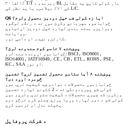
الف: ۳۰٪ T/T زیرمه، د BL بار کولو کاپي په مقابل
کې ۷۰٪ بیلانس، یا په نظر کې L/C.
Q6 ایا زه کولی شم خپل دودیز محصول ولرم؟
ځواب: هو، مهرباني وکړئ موږ ته د رنګ، لوګو،
ډیزاین، بسته بندۍ لپاره خپل دودیز اړتیاوې
ووایاست.
کارتن، نښه، او داسې نور.
پوښتنه ۷ تاسو کوم سندونه لرئ؟
ځواب: موږ اړونده سند لرو: BSCI، ISO9001،
ISO14001، IATF16949، CE، CB، ETL، ROHS، PSE،
KC، SAA او نور.
پوښتنه ۸ آیا ستاسو محصول تضمین لري؟ تضمین
څومره اوږد دی؟
ځواب: زموږ محصولات د موادو ښه کیفیت لري. موږ
کولی شو پیرودونکي ته د 2 کلونو لپاره تضمین
ورکړو. که چیرې محصولات د کیفیت ستونزې ولري، موږ
کولی شو د دوی لپاره وړیا پرزې چمتو کړو ترڅو دوی
پخپله بدل او ترمیم کړي.
د شرکت پروفایل