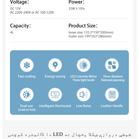
دا ۵/لیتره کوچنی LED شیشې دروازې ښکلا یخچال نه