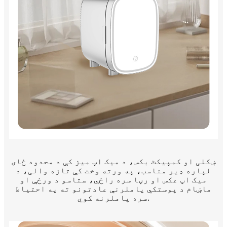
ښکلی او کمپیکٹ بکس، د میک اپ میز کې د محدود ځای
لپاره ډیر مناسب، په ورته وخت کې تازه والی، د
میک اپ عکس او رڼا سره راځي، ستاسو د ورځې او
ماښام د پوستکي پاملرنې عادتونو ته په احتیاط
سره پاملرنه کوي.