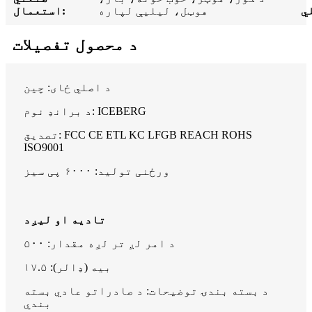
هوټل، لیلیې لپاره
استعمال:
د محصول تفصيلات
د اصلي ځای: چین
د برانډ نوم: ICEBERG
تصدیق: FCC CE ETL KC LFGB REACH ROHS
ISO9001
ورځنی تولید: ۶۰۰۰ پی سیز
تادیه او لیږد
د امر لږ تر لږه مقدار: ۵۰۰
بیه (ډالر): ۱۷.۵
د بسته بندۍ توضیحات: د صادراتو عادي بسته
بندي