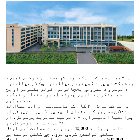
نینګبو آیسبرګ الیکترونیکي وسایلو شرکت، لمیټډ
یو شرکت دی چې د کوچنیو یخچالونو، ښکلا یخچالونو،
د موټرو د بیروني یخچالونو، کولر بکسونو او یخ
جوړونکو ډیزاین، څیړنه او پراختیا او تولید
مدغم کوي.
دا شرکت په ۲۰۱۵ کال کې تاسیس شو او اوس مهال له
۵۰۰ څخه ډیر کارمندان لري، چې ۱۷ یې د څیړنې او
پراختیا انجینران، ۸ د تولید مدیریت پرسونل، او
۲۵ یې د پلور پرسونل دي.
دا فابریکه د 40,000 مربع متره مساحت لري او 16
مسلکي تولیدي کرښې لري، چې کلنی تولید یې
2,600,000 ټوټې دی او کلنی تولید ارزښت یې له 50