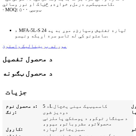
کاسمیټکس، درمل، خواړه، څښاک او نور وساتي.
· MOQ: ۵۰۰ ټوټې
د MFA-5L-S لپاره تفتیش وسپارئ، موږ به په 24
ساعتونو کې له تاسو سره اړیکه ونیسو.
موږ ته بریښنالیک واستوئ
د محصول تفصیل
د محصول ټګونه
جزیات
د 5L کاسمیټیک مینی یخچال
د محصول نوم:
دودیز شوی
رنګ:
د سينګار توکو، د پوستکي پاملرنې
محصولاتو، مشروباتو، ميوو،
سبزيجاتو لپاره.
کارول:
د کور، موټر، خوب خونه، بار،
صنعتي