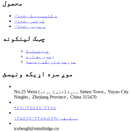
محصول
د کاسمیټیک یخچال
کوچنی یخچال
د موټر یخچال
چټک لینکونه
غوښتنلیک
زموږ په اړه
موږ سره اړیکه ونیسئ
موږ سره اړیکه ونیسئ
No.25 Weisi سړک (ختیځ برخه)، Simen Town، Yuyao City
Ningbo، Zhejiang Province، China 315470
+۸۶-۱۳۵۸۶۷۰۳۲۸۸
ټیلیفون:+۸۶-۱۳۵۸۶۷۰۳۲۸۸
iceberg8@minifridge.cn