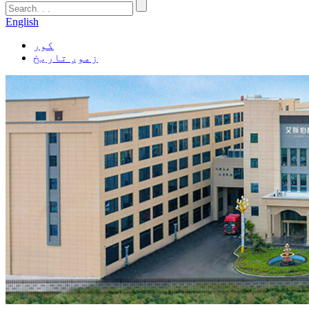
English
کور
زموږ تاریخ