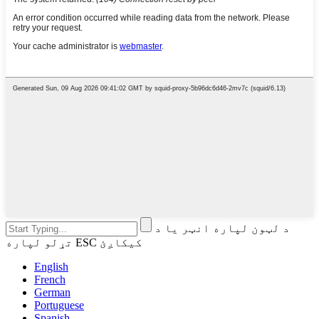
د لټون لپاره انټر یا د
تړلو لپاره ESC کیکاږئ
English
French
German
Portuguese
Spanish