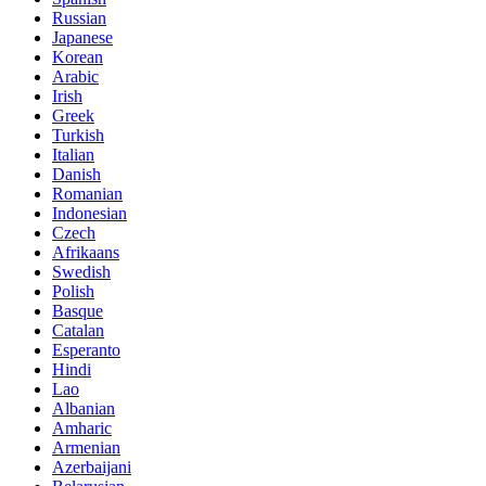
Russian
Japanese
Korean
Arabic
Irish
Greek
Turkish
Italian
Danish
Romanian
Indonesian
Czech
Afrikaans
Swedish
Polish
Basque
Catalan
Esperanto
Hindi
Lao
Albanian
Amharic
Armenian
Azerbaijani