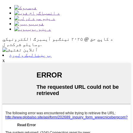
د کاپي حق @ ۲۰۲۵ نینګبو آیسبرګ الکترونیکي
وسایلو شرکت، ل.
برېښنالیک ولېږئ
x