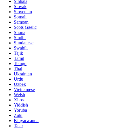
Sinhala
Slovak
Slovenian
Somali
Samoan
Scots Gaelic
Shona
Sindhi
Sundanese
Swahili
Tajik
Tamil
Telugu
Thai
Ukrainian
Urdu
Uzbek
Vietnamese
Welsh
Xhosa
Yiddish
Yoruba
Zulu
Kinyarwanda
Tatar