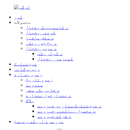
کور
محصولات
د کاسمیټیک یخچال
کوچنی یخچال
د سلش ماشین
د یخ جوړونکی
د موټر یخچال
د کولر بکس
کمپرسور یخچال
غوښتنلیک
ویډیوګانې
زموږ په اړه
زموږ تاریخ
سندونه
د فابریکې سفر
د نندارتون ننداره
بلاګ
د غوښتنلیک سناریو خبرونه
د محصول بیاکتنې خبرونه
د شرکت خبرونه
موږ سره اړیکه ونیسئ