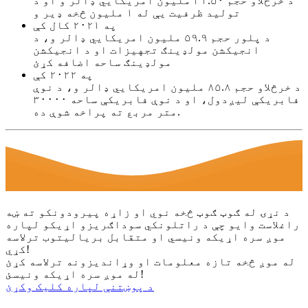
د خرڅلاو حجم ۳۱.۵۰ ملیون امریکایي ډالر و او د
تولید ظرفیت یې له ۱ ملیون څخه ډیر و
په ۲۰۲۱ کال کې
د پلور حجم ۵۹.۹ ملیون امریکایي ډالر و، د
انجیکشن مولډینګ تجهیزات او د انجیکشن
مولډینګ ساحه اضافه کړئ
په ۲۰۲۲ کې
د خرڅلاو حجم ۸۵.۸ ملیون امریکایي ډالر و، د نوې
فابریکې لیږدول، او د نوې فابریکې ساحه ۳۰۰۰۰
متر مربع ته پراخه شوې ده.
د نړۍ له ګوټ ګوټ څخه نوي او زاړه پیرودونکو ته ښه
راغلاست وایو چې د راتلونکي سوداګریزو اړیکو لپاره
موږ سره اړیکه ونیسي او متقابل بریالیتوب ترلاسه
کړي!
له موږ څخه تازه معلومات او وړاندیزونه ترلاسه کړئ
له موږ سره اړیکه ونیسئ!
د پوښتنې لپاره کلیک وکړئ