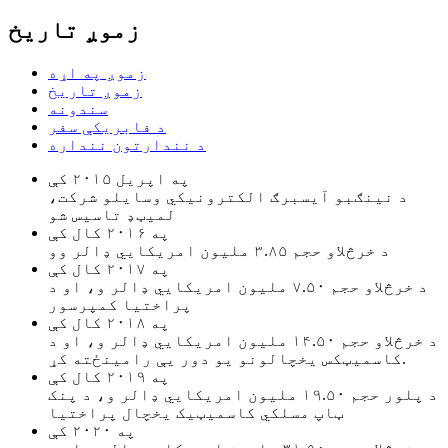
زموږ تاریخ
زموږ په اړه
زموږ تاریخ
سندونه
د فابریکې سفر
د نندارتون ننداره
په اپریل ۲۰۱۵ کې
د نینګبو آیسبرګ الکترونیکي وسایلو شرکت،
لمیټډ تاسیس شو
په ۲۰۱۶ کال کې
د خرڅلاو حجم ۳.۸۵ ملیون امریکایي ډالر وو
په ۲۰۱۷ کال کې
د خرڅلاو حجم ۷.۵۰ ملیون امریکایي ډالر و، او د
پراختیا کمپرسور
په ۲۰۱۸ کال کې
د خرڅلاو حجم ۱۴.۵۰ ملیون امریکایي ډالر و، او د
کاسمیټکس یخچالونو یو دور یې رامینځته کړ.
په ۲۰۱۹ کال کې
د پلور حجم ۱۹.۵۰ ملیون امریکایي ډالر و، د پنک
ټاپ مسلکي کاسمیټیک یخچال پراختیا
په ۲۰۲۰ کې