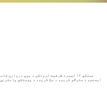
مسلکي ۱۲ لیټره ظرفیت لرونکی د یوې دروا
ایسنس، د سترګو کریم، د مخ کریم، د پوستکي پاملرنې ل