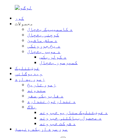
کور
محصولات
د کاسمیټیک یخچال
کوچنی یخچال
د سلش ماشین
د یخ جوړونکی
د موټر یخچال
د کولر بکس
کمپرسور یخچال
غوښتنلیک
ویډیوګانې
زموږ په اړه
زموږ تاریخ
سندونه
د فابریکې سفر
د نندارتون ننداره
بلاګ
د غوښتنلیک سناریو خبرونه
د محصول بیاکتنې خبرونه
د شرکت خبرونه
موږ سره اړیکه ونیسئ