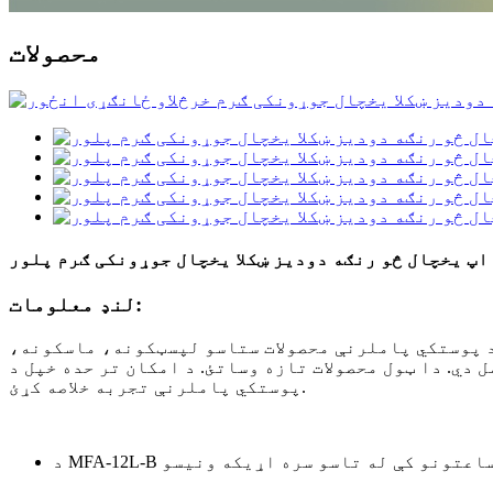
محصولات
اپ یخچال څو رنګه دودیز ښکلا یخچال جوړونکی ګرم پلور
لنډ معلومات:
ي، د پوستکي پاملرنې محصولات ستاسو لپسټکونه، ماسکونه،
دي. دا ټول محصولات تازه وساتئ. د امکان تر حده خپل د
پوستکي پاملرنې تجربه خلاصه کړئ.