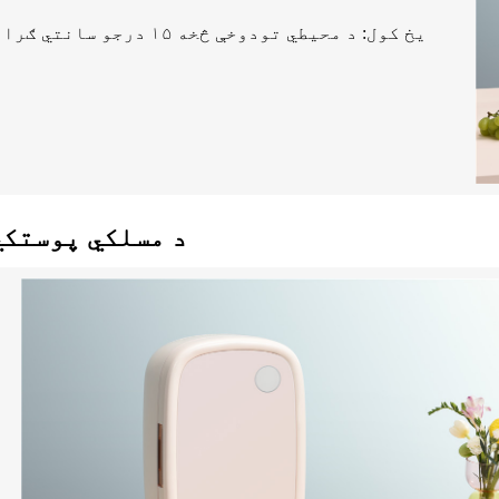
د مسلکي پوستکي