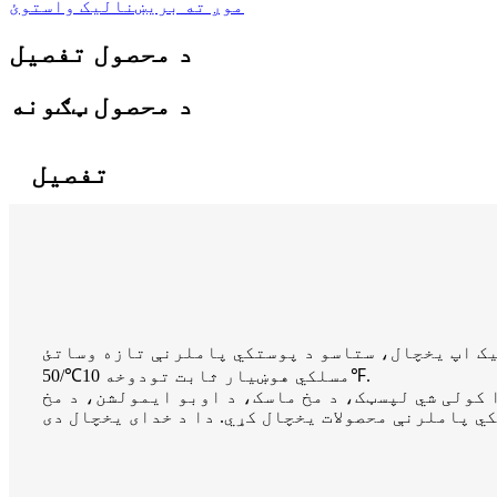
موږ ته بریښنالیک واستوئ
د محصول تفصیل
د محصول ټګونه
تفصیل
مسلکي هوښیار ثابت تودوخه 10℃/50℉.
 کولی شي لپسټک، د مخ ماسک، د اوبو ایمولشن، د مخ