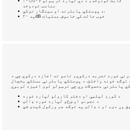
۱۰℃/۵۰℉ ثابت تودوخه، د دې لپاره تر ټولو
مناسب تودوخه
د پوستکي پاملرنه او سينګار توکي.
په ۲۰dB خوب حالت کې خاموش عملیات
رنې غوره تجربه درکوي، تاسو ته اجازه درکوي چې د
 توګه خوند واخلئ. د پوستکي پاملرنې مسلکي یخچال
د کور، لیلیې او دفتر کارولو لپاره غوره
د نجونو او ښځو لپاره غوره ډالۍ
ق وړ دی، او د ډالۍ په توګه هم ورکول کیدی شي