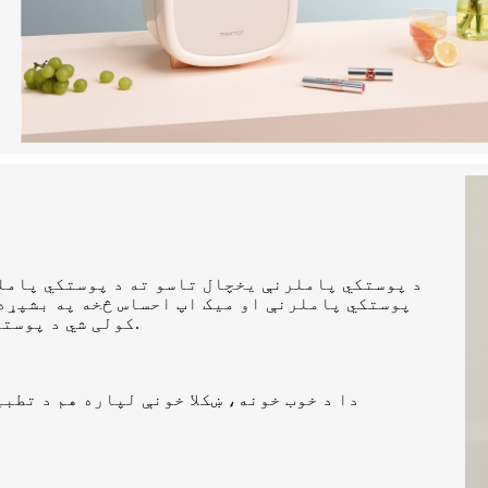
د پوستکي پاملرنې یخچال تاسو ته د پوستکي پامل
پوستکي پاملرنې او میک اپ احساس څخه په بشپړه
کولی شي د پوستکي پاملرنې محصولات وي چې ترټولو لوی اغیزه لوبوي.
دا د خوب خونه، ښکلا خونې لپاره هم د تطبی