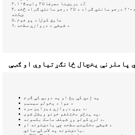
۳. د بریښنا مصرف: ۴۵ واټه±۱۰٪
۴. یخ کول: د محیطي تودوخې څخه ۱۵ درجو سانتي ګراد -۲۰ درجو سانتي ګراد د ۲۵ درجو سانتي ګراد څخه
ښکته
۵. عایق کول: د پو فوم
۶. د شیشې د دروازې سطحه
 پاملرنې یخچال ځانګړتیاوې او ګټې
په ژمي کې یخ او په دوبي کې ګرم
د هوا د یخولو سیسټم
د یوې دروازې ډیزاین سره.
په پنځو مختلفو خونو ویشل شوی.
د لرې کولو وړ شیلف ماسک بکسونه.
د شیشې مخکینۍ سطحه چې یادښتونه او
یادښتونه په لاس کې ساتي.