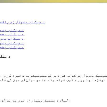
د میک 
زې کاسمیټیک یخچال چې کولی شي ډیر کاسمیټیکونه ذخیره کړ
وشن، او نور په خوب خونه یا د جامو مینځلو میز کې شامل 
د MFA-12L-B لپاره تفتیش وسپارئ، موږ به په 24 ساعتونو کې له تاسو سره اړیکه ونیسو.