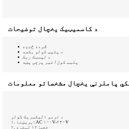
د کاسمیټیک یخچال توضیحات
ګرده څنډه
د پلیټ کولو بکسه
د لپسټک ریک
پلیټ کول / غیر پرچی پښه
کي پاملرنې یخچال مشخصاتو معلومات
د ترمو الیکټریک کولر
۱. بریښنا: AC ۱۰۰V-۲۴۰V
۲. حجم: ۱۲ لیتره