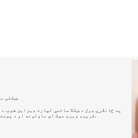
ښکلی میک اپ یخچال، ستاسو د پوستکي پاملرنې تازه وساتئ.
په ځانګړي ډول د ښکلا ساتنې لپاره ډیزاین شوی. دا
کریم، ډیری میک اپ ماډلونه او د پوستکي پاملرنې محصولات یخچال کړي. دا د خدای یخچال دی.