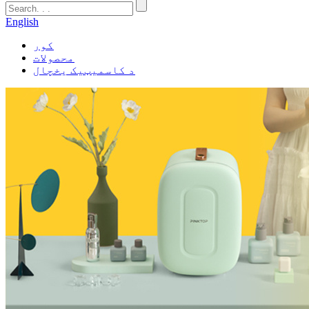
English
کور
محصولات
د کاسمیټیک یخچال