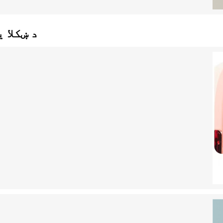
د ښکلا 