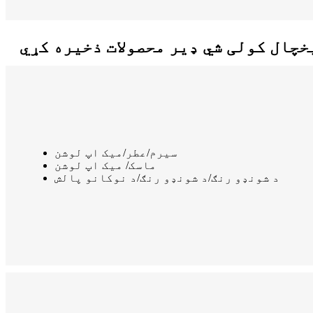
یخچال کولی شي ډیر محصولات ذخیره کړي
سیرم/عطر/میک اپ لوشن
ماسک/ میک اپ لوشن
د شونډو رنګ/د شونډو رنګ/د نوکانو پالش