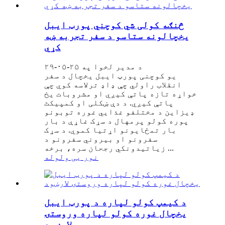
څنګه کولی شي کوچني پورټ ایبل
یخچالونه ستاسو د سفر تجربه ښه
کړي
د مدیر لخوا په ۲۵-۰۵-۲۹
یو کوچنی پورټ ایبل یخچال د سفر
انقلاب راولي چې ډاډ ترلاسه کوي چې
خواړه تازه پاتې کیږي او مشروبات یخ
پاتې کیږي. د دې ښکلی او کمپیکٹ
ډیزاین د مختلفو غذايي غوره توبونو
پوره کولو پرمهال د سړک غاړې د بار
بار تمځایونو اړتیا کموي. د سړک
سفرونو او بیروني سفرونو د
زیاتیدونکي رجحان سره، برخه ...
نور یی ولوله
د کیمپ کولو لپاره د پورټ ایبل
یخچال غوره کولو لپاره وروستۍ
لارښود