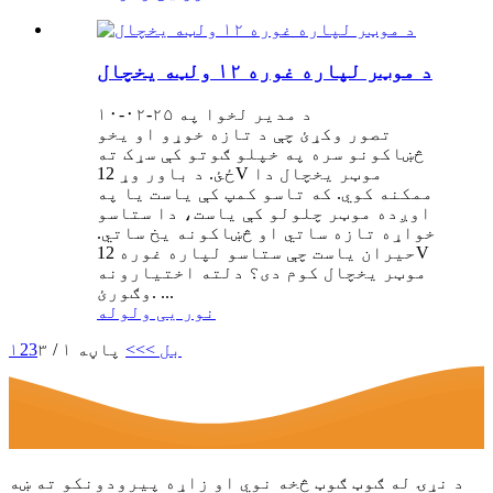
د موټر لپاره غوره ۱۲ ولټه یخچال
د مدیر لخوا په ۲۵-۰۲-۱۰
تصور وکړئ چې د تازه خوړو او یخو
څښاکونو سره په خپلو ګوتو کې سړک ته
ځئ. د باور وړ 12V موټر یخچال دا
ممکنه کوي. که تاسو کمپ کې یاست یا په
اوږده موټر چلولو کې یاست، دا ستاسو
خواړه تازه ساتي او څښاکونه یخ ساتي.
حیران یاست چې ستاسو لپاره غوره 12V
موټر یخچال کوم دی؟ دلته اختیارونه
وګورئ. ...
نور یی ولوله
بل >
>>
پاڼه ۱ / ۳
3
2
۱
د نړۍ له ګوټ ګوټ څخه نوي او زاړه پیرودونکو ته ښه