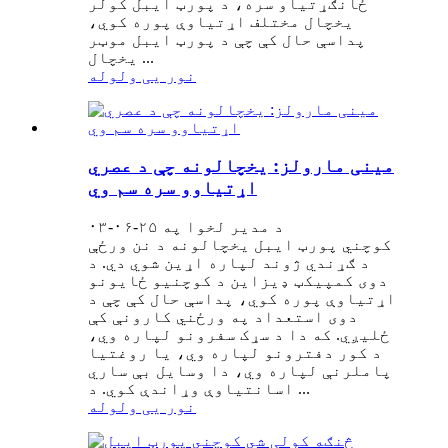
ځانګړتیاو سره، د پورټ ایبل کولر
یخچال مختلف اړتیاوې پوره کوي،
پداسې حال کې چې د پورټ ایبل موټر
یخچال ...
نور یی ولوله
مینی مارولز: یخچالونه چې د عصري
اړتیاوو سره سم وي
د مدیر لخوا په ۲۵-۰۶-۰۳
کوچني پورټ ایبل یخچالونه د نن ورځې
د ګړندي ژوند لپاره اړین شوي دي. د
دوی کمپیکټ ډیزاین د کوچنیو ځایونو
اړتیاوې پوره کوي، پداسې حال کې چې د
دوی استعداد په ورځني کارونې کې
ځلیږي. که دا د سړک سفرونو لپاره وي،
د کور دفترونو لپاره وي، یا روغتیا
پاملرنې لپاره وي، دا وسایل بې ساري
اسانتیاوې وړاندې کوي. د ...
نور یی ولوله