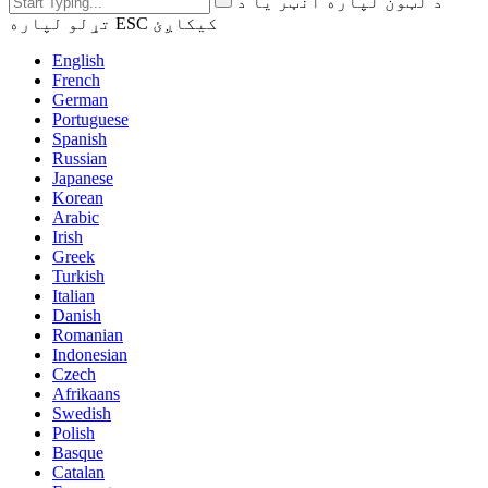
د لټون لپاره انټر یا د
تړلو لپاره ESC کیکاږئ
English
French
German
Portuguese
Spanish
Russian
Japanese
Korean
Arabic
Irish
Greek
Turkish
Italian
Danish
Romanian
Indonesian
Czech
Afrikaans
Swedish
Polish
Basque
Catalan