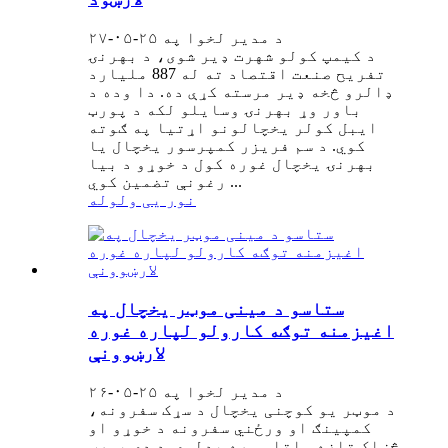
د مدیر لخوا په ۲۵-۰۵-۲۷
د کیمپ کولو شهرت ډیر شوی، د بهرنۍ
تفریح ​​صنعت اقتصاد ته له 887 ملیارد
ډالرو څخه ډیر مرسته کړې ده. دا وده د
باور وړ بهرنۍ وسایلو لکه د پورټ
ایبل کولر یخچالونو اړتیا په ګوته
کوي. د سم فریزر کمپرسور یخچال یا
بهرنۍ یخچال غوره کول د خوړو د بیا
رغونې تضمین کوي ​​...
نور یی ولوله
ستاسو د مینی موټر یخچال په
اغیزمنه توګه کارولو لپاره غوره
لارښوونې
د مدیر لخوا په ۲۵-۰۵-۲۶
د موټر یو کوچنی یخچال د سړک سفرونه،
کمپینګ او ورځني سفرونه د خوړو او
څښاک تازه ساتلو سره بدلوي. د دې پورټ