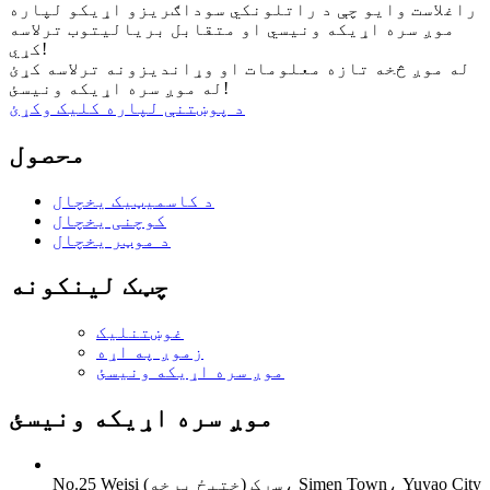
راغلاست وایو چې د راتلونکي سوداګریزو اړیکو لپاره
موږ سره اړیکه ونیسي او متقابل بریالیتوب ترلاسه
کړي!
له موږ څخه تازه معلومات او وړاندیزونه ترلاسه کړئ
له موږ سره اړیکه ونیسئ!
د پوښتنې لپاره کلیک وکړئ
محصول
د کاسمیټیک یخچال
کوچنی یخچال
د موټر یخچال
چټک لینکونه
غوښتنلیک
زموږ په اړه
موږ سره اړیکه ونیسئ
موږ سره اړیکه ونیسئ
No.25 Weisi سړک (ختیځ برخه)، Simen Town، Yuyao City