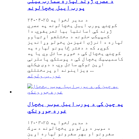
د عصري ژوند لپاره سمارټ مینی
پورټ ایبل یخچالونه
د مدیر لخوا په ۲۵-۰۴-۲۴
کوچني پورټ ایبل یخچالونه په عصري
ژوند کې اسانتیا بیا تعریفوي. دا
کمپیکټ حلونه د مختلفو اړتیاوو
لپاره د انرژۍ اغیزمن یخولو وړاندیز
کوي، که د دفتر ځایونو لپاره په
کوچني یخچال کې د خوړو ساتل وي یا په
کاسمیټیک یخچال کې د پوستکي پاملرنې
اړین توکي ساتل وي. د دوی ښکلي
ډیزاینونه او پرمختللي ...
نور یی ولوله
په چین کې د پورټ ایبل موټر یخچال
غوره جوړونکي
د مدیر لخوا په ۲۵-۰۳-۱۲
د موټر د وړلو وړ یخچالونه د سړک
سفرونو او بهر سفرونو لپاره اړین