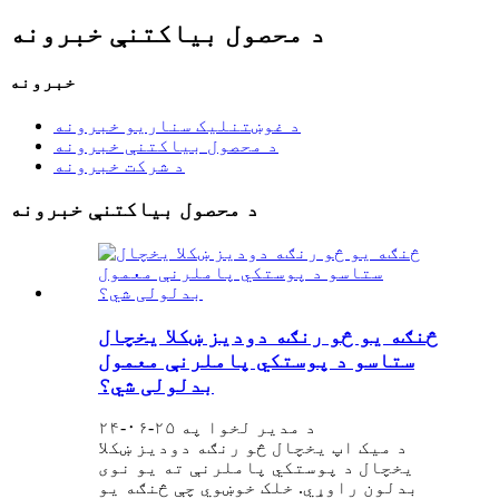
د محصول بیاکتنې خبرونه
خبرونه
د غوښتنلیک سناریو خبرونه
د محصول بیاکتنې خبرونه
د شرکت خبرونه
د محصول بیاکتنې خبرونه
څنګه یو څو رنګه دودیز ښکلا یخچال
ستاسو د پوستکي پاملرنې معمول
بدلولی شي؟
د مدیر لخوا په ۲۵-۰۶-۲۴
د میک اپ یخچال څو رنګه دودیز ښکلا
یخچال د پوستکي پاملرنې ته یو نوی
بدلون راوړي. خلک خوښوي چې څنګه یو