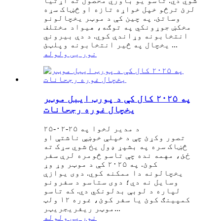
شوي دي. تاسو یو باوري محصول ته اړتیا
لرئ ترڅو خپل خواړه تازه او څښاک سړه
وساتئ. په چین کې د موټر یخچالونو
مخکښ جوړونکي په توګه، هیواد مختلف
انتخابونه وړاندې کوي. د دې بیروني
یخچال په څیر انتخابونه وپلټئ ...
نور یی ولوله
په ۲۰۲۵ کال کې د پورټ ایبل موټر
یخچال غوره رجحانات
د مدیر لخوا په ۲۵-۰۲-۲۵
تصور وکړئ چې د خپلې خوښې ناشتې او
څښاک سره په بشپړ ډول یخ شوي سړک ته
ځئ، مهمه نده چې تاسو څومره لرې سفر
کوئ. په ۲۰۲۵ کې د موټر وړ وړ
یخچالونه دا ممکنه کوي. دوی یوازې
وسایل نه دي؛ دوی ستاسو د سفرونو
لپاره د لوبې بدلونکي دي. که تاسو
کمپینګ کوئ یا سفر کوئ، غوره ۱۲ ولټ
موټر ریفریجریټر...
نور یی ولوله