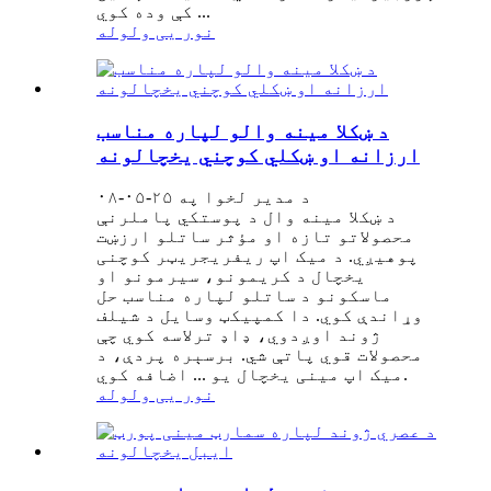
کې وده کوي ...
نور یی ولوله
د ښکلا مینه والو لپاره مناسب
ارزانه او ښکلي کوچني یخچالونه
د مدیر لخوا په ۲۵-۰۵-۰۸
د ښکلا مینه وال د پوستکي پاملرنې
محصولاتو تازه او مؤثر ساتلو ارزښت
پوهیږي. د میک اپ ریفریجریټر کوچنی
یخچال د کریمونو، سیرمونو او
ماسکونو د ساتلو لپاره مناسب حل
وړاندې کوي. دا کمپیکټ وسایل د شیلف
ژوند اوږدوي، ډاډ ترلاسه کوي چې
محصولات قوي پاتې شي. برسېره پردې، د
میک اپ مینی یخچال یو ... اضافه کوي.
نور یی ولوله