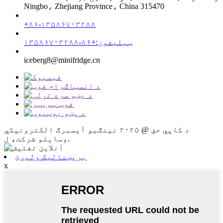
Ningbo، Zhejiang Province، China 315470
+۸۶-۱۳۵۸۶۷۰۳۲۸۸
ټیلیفون:+۸۶-۱۳۵۸۶۷۰۳۲۸۸
iceberg8@minifridge.cn
د کاپي حق @ ۲۰۲۵ نینګبو آیسبرګ الکترونیکي
وسایلو شرکت، ل.
برېښنالیک ولېږئ
x