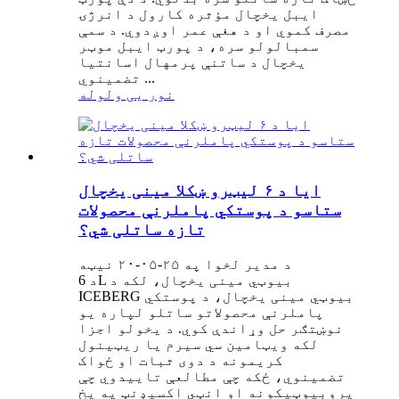
ایبل یخچال مؤثره کارول د انرژۍ
مصرف کموي او د هغې عمر اوږدوي. د سمې
سمبالولو سره، د پورټ ایبل موټر
یخچال د ساتنې پرمهال اسانتیا
تضمینوي ...
نور یی ولوله
ایا د ۶ لیټرو ښکلا مینی یخچال
ستاسو د پوستکي پاملرنې محصولات
تازه ساتلی شي؟
د مدیر لخوا په ۲۵-۰۵-۲۰ نیټه
د 6L بیوټي مینی یخچال، لکه د
ICEBERG بیوټي مینی یخچال، د پوستکي
پاملرنې محصولاتو ساتلو لپاره یو
نوښتګر حل وړاندې کوي. د یخولو اجزا
لکه ویټامین سي سیرم یا ریټینول
کریمونه د دوی ثبات او ځواک
تضمینوي، ځکه چې مطالعې تاییدوي چې
پروبیوټیکونه او انټي اکسیډنټ په یخ