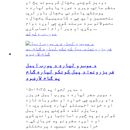
دودیز کوچنی یخچال کریمونه یخ او
منظم ساتي. ډیری د غوره پایلو لپاره د
پوستکي پاملرنې یخچال باور لري.
متخصصین وايي چې د کاسمیټیک یخچال د
محصولاتو سره مرسته کوي چې اوږد دوام
وکړي او ډیر آرام احساس کړي ...
نور یی ولوله
د موټرو لپاره د پورټ ایبل
فریزرونه: د پیل کونکو لپاره ګام
په ګام لارښود
د مدیر لخوا په ۲۵-۰۶-۰۵
د موټر سفر لپاره د پورټ ایبل فریزر
ډاډ ورکوي چې خواړه او مشروبات تازه
او د خوند اخیستلو لپاره چمتو وي. دا
وسایل، لکه د کوچني پورټ ایبل
کولرونو په څیر، اسانتیا وړاندې کوي
او د اوږد سفرونو په جریان کې د
خرابیدو مخه نیسي. د پرمختللو