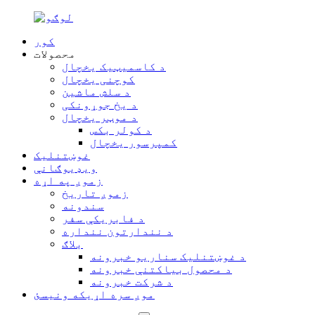
کور
محصولات
د کاسمیټیک یخچال
کوچنی یخچال
د سلش ماشین
د یخ جوړونکی
د موټر یخچال
د کولر بکس
کمپرسور یخچال
غوښتنلیک
ویډیوګانې
زموږ په اړه
زموږ تاریخ
سندونه
د فابریکې سفر
د نندارتون ننداره
بلاګ
د غوښتنلیک سناریو خبرونه
د محصول بیاکتنې خبرونه
د شرکت خبرونه
موږ سره اړیکه ونیسئ