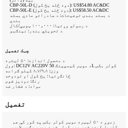
CBP-50L-D (دوه ځله یخ کول): US$54.80 AC&DC
CBP-50L-E (دوه ځله یخ کول): US$58.50 AC&DC
د بسته بندۍ توضیحات: د صادراتو عادي بسته
بندي
د رسولو وړتیا: ۱۰۰،۰۰۰ ټوټې/کال
د تحویلي بندر: نینګبو
چټک تفصیل
د محصول اندازه: ۵۰ لیتره
ډول: DC12V AC220V د موټر کیمپینګ 50L کولر بکس
وزن: ۸.۷/۹.۸ کیلو ګرامه
ځانګړتیا: یخ کول او تودوخه
رنګ: دودیز شوی
مواد: د فشار ضد
تفصیل
زموږ د ۵۰ لیټره موټر کولر بکس په کور کې هم
کارول کیدی شي، موږ کولی شو د موټر سګرټ لایټر