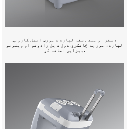
د سفر او پیدل سفر لپاره د پورټ ایبل کارونې
لپاره، موږ په ځانګړي ډول د پل راډونو او ویلونو
ډیزاین اضافه کړ.