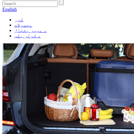
English
کور
محصولات
د موټر یخچال
د کولر بکس