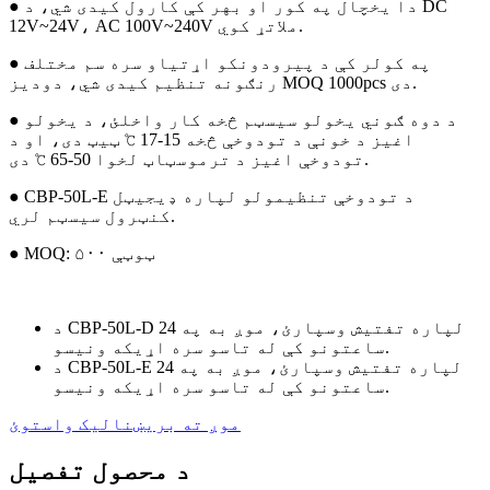
● دا یخچال په کور او بهر کې کارول کیدی شي، د DC
12V~24V، AC 100V~240V ملاتړ کوي.
● په کولر کې د پیرودونکو اړتیاو سره سم مختلف
رنګونه تنظیم کیدی شي، دودیز MOQ 1000pcs دی.
● د دوه ګوني یخولو سیسټم څخه کار واخلئ، د یخولو
اغیز د خونې د تودوخې څخه 15-17 ℃ ټیټ دی، او د
تودوخې اغیز د ترموسټاټ لخوا 50-65 ℃ دی.
● CBP-50L-E د تودوخې تنظیمولو لپاره ډیجیټل
کنټرول سیسټم لري.
● MOQ: ۵۰۰ ټوټې
د CBP-50L-D لپاره تفتیش وسپارئ، موږ به په 24
ساعتونو کې له تاسو سره اړیکه ونیسو.
د CBP-50L-E لپاره تفتیش وسپارئ، موږ به په 24
ساعتونو کې له تاسو سره اړیکه ونیسو.
موږ ته بریښنالیک واستوئ
د محصول تفصیل