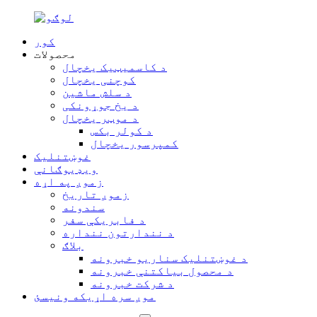
کور
محصولات
د کاسمیټیک یخچال
کوچنی یخچال
د سلش ماشین
د یخ جوړونکی
د موټر یخچال
د کولر بکس
کمپرسور یخچال
غوښتنلیک
ویډیوګانې
زموږ په اړه
زموږ تاریخ
سندونه
د فابریکې سفر
د نندارتون ننداره
بلاګ
د غوښتنلیک سناریو خبرونه
د محصول بیاکتنې خبرونه
د شرکت خبرونه
موږ سره اړیکه ونیسئ