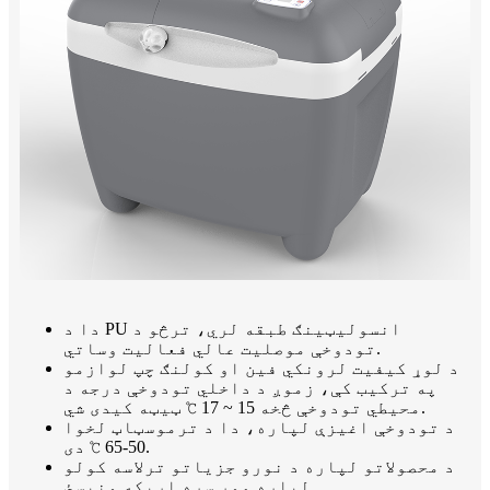
دا د PU انسولیټینګ طبقه لري، ترڅو د
تودوخې موصلیت عالي فعالیت وساتي.
د لوړ کیفیت لرونکي فین او کولنګ چپ لوازمو
په ترکیب کې، زموږ د داخلي تودوخې درجه د
محیطي تودوخې څخه 15 ~ 17 ℃ ټیټه کیدی شي.
د تودوخې اغیزې لپاره، دا د ترموسټاټ لخوا
50-65 ℃ دی.
د محصولاتو لپاره د نورو جزیاتو ترلاسه کولو
لپاره موږ سره اړیکه ونیسئ.