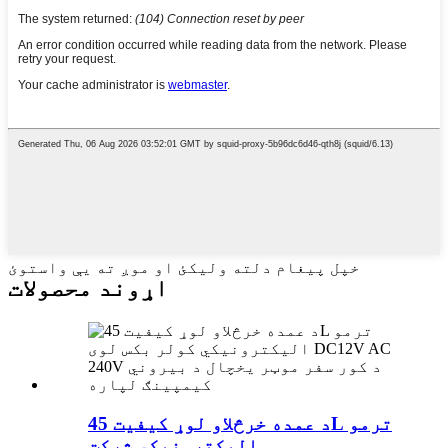
خپل پیغام دلته ولیکئ او موږ ته یې واستوئ
اړوند محصولات
د عمده خرڅلاو لوړ کیفیت 45L ترمو
الیکترونیکي شرکت...