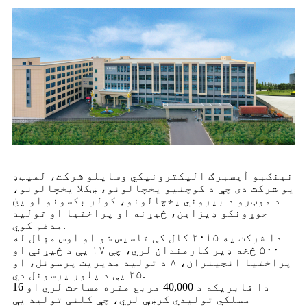
نینګبو آیسبرګ الیکترونیکي وسایلو شرکت، لمیټډ
یو شرکت دی چې د کوچنیو یخچالونو، ښکلا یخچالونو،
د موټرو د بیروني یخچالونو، کولر بکسونو او یخ
جوړونکو ډیزاین، څیړنه او پراختیا او تولید
مدغم کوي.
دا شرکت په ۲۰۱۵ کال کې تاسیس شو او اوس مهال له
۵۰۰ څخه ډیر کارمندان لري، چې ۱۷ یې د څیړنې او
پراختیا انجینران، ۸ د تولید مدیریت پرسونل، او
۲۵ یې د پلور پرسونل دي.
دا فابریکه د 40,000 مربع متره مساحت لري او 16
مسلکي تولیدي کرښې لري، چې کلنی تولید یې