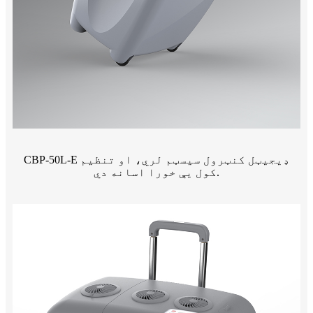
CBP-50L-E ډیجیټل کنټرول سیسټم لري، او تنظیم
کول یې خورا اسانه دي.