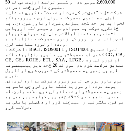
2,600,000 ټوټې دی او کلنی تولید ارزښت یې له 50
ملیون ډالرو څخه ډیر دی.
شرکت تل د "نوښت، کیفیت او خدمت" مفکورې ته غاړه
ایښې ده. زموږ محصولات د ټولې نړۍ د پیرودونکو
لخوا په پراخه کچه پیژندل شوي او باور شوي دي، په
ځانګړې توګه په هیوادونو او سیمو لکه اروپایي
اتحادیه، متحده ایالات، جاپان، سویلي کوریا،
آسټرالیا، او نورو کې. زموږ محصولات د بازار لوړه
ونډه او لوړه ستاینه لري.
دا شرکت د BSCI، lSO9001 او 1SO14001 لخوا تصدیق
شوی او محصولاتو یې د لویو بازارونو لکه CCC، CB،
CE، GS، ROHS، ETL، SAA، LFGB، او نورو لپاره
تصدیق ترلاسه کړی دی. موږ له 20 څخه ډیر پیټینټونه
لرو چې زموږ په محصولاتو کې تصویب شوي او کارول
کیږي.
موږ باور لرو چې تاسو زموږ د شرکت په اړه لومړنۍ
پوهه لرئ، او موږ په کلکه باور لرو چې تاسو به
زموږ په محصولاتو او خدماتو کې قوي علاقه ولرئ. له
همدې امله، د دې کتلاګ څخه پیل کولو سره، موږ به
یو قوي ملګرتیا رامینځته کړو او د ګټلو پایلې به
ترلاسه کړو.