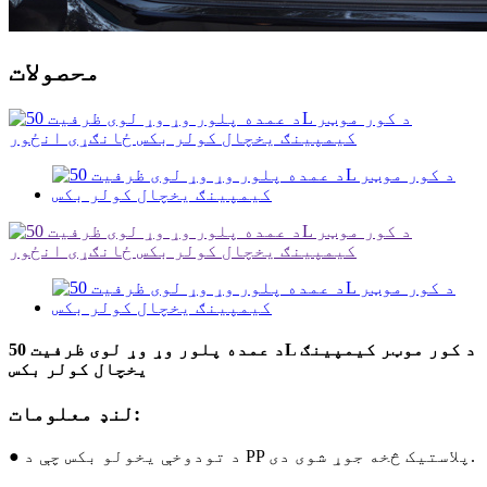
محصولات
د عمده پلور وړ وړ لوی ظرفیت 50L د کور موټر کیمپینګ
یخچال کولر بکس
لنډ معلومات:
● د تودوخې یخولو بکس چې د PP پلاستيک څخه جوړ شوی دی.