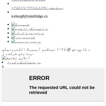
ټیلیفون:+۸۶-۱۳۵۸۶۷۰۳۲۸۸
iceberg8@minifridge.cn
د کاپي حق @ ۲۰۲۵ نینګبو آیسبرګ الکترونیکي
وسایلو شرکت، ل.
برېښنالیک ولېږئ
x