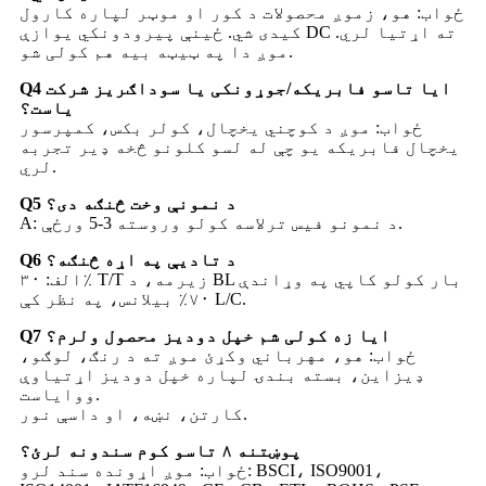
ځواب: هو، زموږ محصولات د کور او موټر لپاره کارول
کیدی شي. ځینې پیرودونکي یوازې DC ته اړتیا لري.
موږ دا په ټیټه بیه هم کولی شو.
Q4 ایا تاسو فابریکه/جوړونکی یا سوداګریز شرکت
یاست؟
ځواب: موږ د کوچني یخچال، کولر بکس، کمپرسور
یخچال فابریکه یو چې له لسو کلونو څخه ډیر تجربه
لري.
Q5 د نمونې وخت څنګه دی؟
A: د نمونو فیس ترلاسه کولو وروسته 3-5 ورځې.
Q6 د تادیې په اړه څنګه؟
الف: ۳۰٪ T/T زیرمه، د BL بار کولو کاپي په وړاندې
۷۰٪ بیلانس، په نظر کې L/C.
Q7 ایا زه کولی شم خپل دودیز محصول ولرم؟
ځواب: هو، مهرباني وکړئ موږ ته د رنګ، لوګو،
ډیزاین، بسته بندۍ لپاره خپل دودیز اړتیاوې
ووایاست.
کارتن، نښه، او داسې نور.
پوښتنه ۸ تاسو کوم سندونه لرئ؟
ځواب: موږ اړونده سند لرو: BSCI، ISO9001،