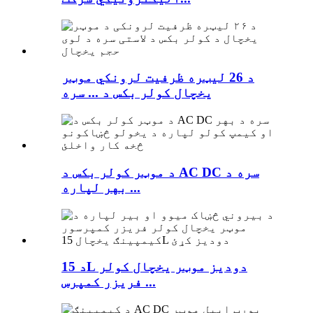
د 26 لیټره ظرفیت لرونکي موټر
یخچال کولر بکس د ... سره
د موټر کولر بکس د AC DC سره د
بهر لپاره ...
د 15L دودیز موټر یخچال کولر
فریزر کمپرس ...