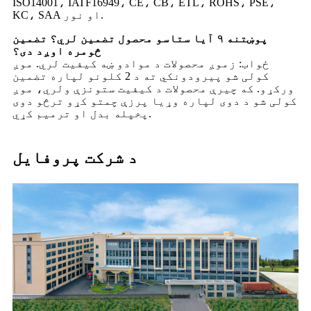
ISO14001، IATF16949، CE، CB، ETL، ROHS، PSE،
KC، SAA او نور.
پوښتنه ۹ آیا ستاسو محصول تضمین لري؟ تضمین
څومره اوږد دی؟
ځواب: زموږ محصولات د موادو ښه کیفیت لري. موږ
کولی شو پیرودونکي ته د 2 کلونو لپاره تضمین
ورکړو. که چیرې محصولات د کیفیت ستونزې ولري، موږ
کولی شو د دوی لپاره وړیا پرزې چمتو کړو ترڅو دوی
پخپله بدل او ترمیم کړي.
د شرکت پروفایل