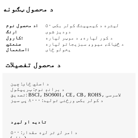
د محصول ټګونه
۵۰ لیتره د کیمپینګ کولر بکس
د محصول نوم:
دودیز شوی
رنګ:
د کور لپاره، د موټر لپاره
کارول:
د څښاک، میوو، سبزیجاتو لپاره
صنعتي
یخولو ځای
استعمال:
د محصول تفصيلات
د اصلي ځای: چین
د برانډ نوم: ټریپکول
تصدیق: BSCI، ISO9001، CE، CB، ROHS، لاسرسی
د کولر بکس ورځنی تولید: ۸۰۰۰ پی سیز
تادیه او لیږد
د امر لږ تر لږه مقدار: ۵۰۰
بیه (ډالر)