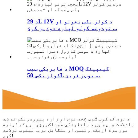
د 29L 12V د کولر بکس یخولو او
تودوخه کولو لپاره دودیز کړئ ...
د فابریکې ټیټ MOQ کیمپینګ
کولر بکس 50L موټر فریډ ...
د نړۍ له ګوټ ګوټ څخه نوي او زاړه پیرودونکو ته ښه
راغلاست وایو چې د راتلونکي سوداګریزو اړیکو لپاره
موږ سره اړیکه ونیسي او متقابل بریالیتوب ترلاسه
کړي!