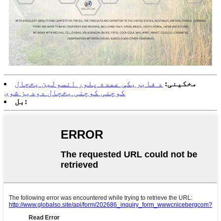
مخکینی:
د فابریکې عمده پلور انسولین یخچال
کوچنی کوچنی یخچال دودیز شوی
بل: