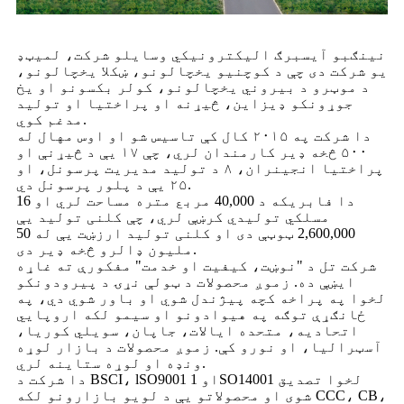
نینګبو آیسبرګ الیکترونیکي وسایلو شرکت، لمیټډ
یو شرکت دی چې د کوچنیو یخچالونو، ښکلا یخچالونو،
د موټرو د بیروني یخچالونو، کولر بکسونو او یخ
جوړونکو ډیزاین، څیړنه او پراختیا او تولید
مدغم کوي.
دا شرکت په ۲۰۱۵ کال کې تاسیس شو او اوس مهال له
۵۰۰ څخه ډیر کارمندان لري، چې ۱۷ یې د څیړنې او
پراختیا انجینران، ۸ د تولید مدیریت پرسونل، او
۲۵ یې د پلور پرسونل دي.
دا فابریکه د 40,000 مربع متره مساحت لري او 16
مسلکي تولیدي کرښې لري، چې کلنی تولید یې
2,600,000 ټوټې دی او کلنی تولید ارزښت یې له 50
ملیون ډالرو څخه ډیر دی.
شرکت تل د "نوښت، کیفیت او خدمت" مفکورې ته غاړه
ایښې ده. زموږ محصولات د ټولې نړۍ د پیرودونکو
لخوا په پراخه کچه پیژندل شوي او باور شوي دي، په
ځانګړې توګه په هیوادونو او سیمو لکه اروپایي
اتحادیه، متحده ایالات، جاپان، سویلي کوریا،
آسټرالیا، او نورو کې. زموږ محصولات د بازار لوړه
ونډه او لوړه ستاینه لري.
دا شرکت د BSCI، lSO9001 او 1SO14001 لخوا تصدیق
شوی او محصولاتو یې د لویو بازارونو لکه CCC، CB،