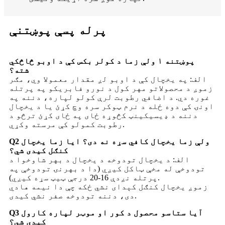
پرله پسې پوښتنې
پوښتنه ۱ ولې زما د کولر بکس کې د اوبو څاڅکي
شته؟
الف: په یخچال کې د اوبو لږ مقدار معمولا وي، مګر
زموږ د محصولاتو مهر کول د نورو فابریکو په پرتله
غوره دي. د اضافي رطوبت لرې کولو لپاره، دننه په
اونۍ کې دوه ځله د نرم ټوکر سره وچ کړئ یا د یخچال
دننه د ډیسیکینټ کڅوړه ځای په ځای کړئ ترڅو د
رطوبت کمولو کې مرسته وکړي.
Q2 ولې زما یخچال کافي سړه نه دی؟ ایا زما یخچال
کنګل کیدی شي؟
الف: د یخچال تودوخه د یخچال د بهر شاوخوا د
تودوخې له مخې ټاکل کیږي (دا د بهرنۍ تودوخې په
پرتله نږدې 16-20 درجې ټیټ سړه کیږي).
زموږ یخچال کنګل کېدای نشي ځکه چې دا نیمه هادي
دی، دننه تودوخه صفر نشي کیدی.
Q3 آیا ستاسو محصول د کور او موټر لپاره کارول
کیدی شي؟