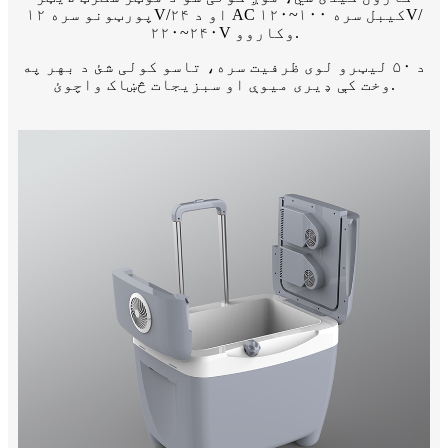
پورټونو سره ۱۲V/۲۴ او د AC کیبل سره ۱۰۰~۱۲۰V/
۲۲۰~۲۴۰V وکاروو.
د ۵۰ لیټرو لوی ظرفیت سره، تاسو کولی شئ د بهر په
وخت کې ډیری میوې او سبزیجات څښاک واچوئ.