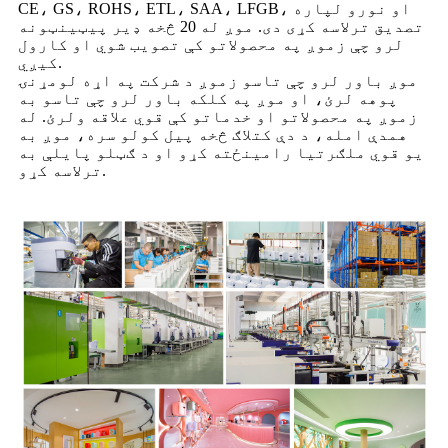
CE، GS، ROHS، ETL، SAA، LFGB، او نورو لپاره
تصدیق ترلاسه کړی دی. موږ له 20 څخه ډیر پیټینټونه
لرو چې زموږ په محصولاتو کې تصویب شوي او کارول
کیږي.
موږ باور لرو چې تاسو زموږ د شرکت په اړه لومړنۍ
پوهه لرئ، او موږ په کلکه باور لرو چې تاسو به
زموږ په محصولاتو او خدماتو کې قوي علاقه ولرئ. له
همدې امله، د دې کتلاګ څخه پیل کولو سره، موږ به
یو قوي ملګرتیا رامینځته کړو او د ګټلو پایلې به
ترلاسه کړو.