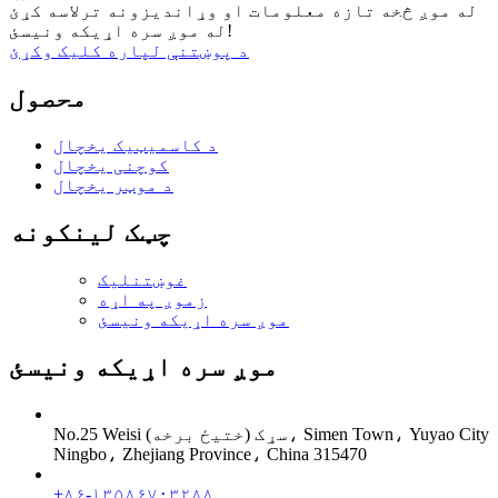
له موږ څخه تازه معلومات او وړاندیزونه ترلاسه کړئ
له موږ سره اړیکه ونیسئ!
د پوښتنې لپاره کلیک وکړئ
محصول
د کاسمیټیک یخچال
کوچنی یخچال
د موټر یخچال
چټک لینکونه
غوښتنلیک
زموږ په اړه
موږ سره اړیکه ونیسئ
موږ سره اړیکه ونیسئ
No.25 Weisi سړک (ختیځ برخه)، Simen Town، Yuyao City
Ningbo، Zhejiang Province، China 315470
+۸۶-۱۳۵۸۶۷۰۳۲۸۸