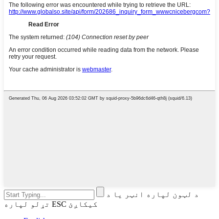
د لټون لپاره انټر یا د
تړلو لپاره ESC کیکاږئ