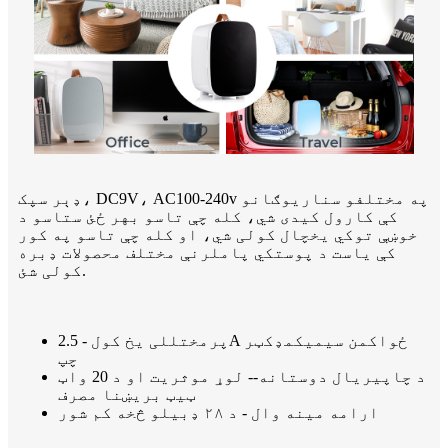
ډېر سپک، DC9V، AC100-240v په مختلفو سناریوګانو
کې کارول کیدی شي، کله چې تاسو بهر ځئ ستاسو د
خوښې توکي یخچال کولی شي، او کله چې تاسو په کور
کې یاست د پوستکي پاملرنې مختلف محصولات ډبره
کولی شئ.
پرمختللی یخ کول - 2.5A ځواکمن سیمیکمډکټر
چپ
د چاپیریال دوستانه-- لوړ موثریت او د 20 واټ
ټیټ بریښنا مصرف
ارامه مينه وال - د ۲۸ ډبيلو څخه کم شور