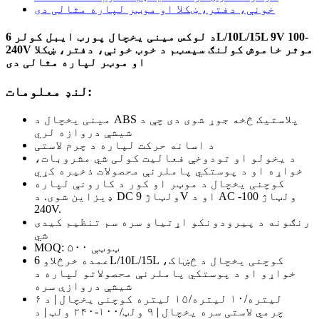
د لوکس مینی یخچال پورټ ایبل کولر 6L/10L/15L 9V 100-
240V موثر خاموش کولنګ سیسټم د خوب خونې، دفتر، ښکلا
او موټر لپاره مثالی دی
لنډ معلومات:
مینی یخچال د ABS پلاستیک څخه جوړ شوی دی چې د
شیشې دروازه لري
د اسانه حرکت لپاره د چرم لاستی
د یخولو او تودوخې فعالیت کولی شي مشروبات،
خواړه او د پوستکي پاملرنې محصولات ذخیره کړي
کوچنی یخچال د موټر او کور د کارونې لپاره
ډیزاین شوی. د DC ولټاژ 9V او د AC ولټاژ 100-
240V.
رنګونه د پیرودونکو اړتیاو سره سم تنظیم کیدی
شي
MOQ: ۵۰۰ ټوټې
عمده خرڅلاو 6L/10L/15L کوچنی یخچال د څښاک،
خواړو او د پوستکي پاملرنې محصولاتو لپاره د
شیشې دروازې سره
۶ لیتره/۱۰ لیتره/۱۵ لیتره کوچنی یخچال | د
چرمي لاستی سره یخچال | ۹ ولټ/۱۰۰-۲۴۰ ولټ | د