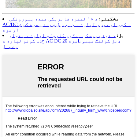
مخکینی:
د ۱۸ لیتره فابریکې عمده پلورونکی
AC/DC د کور او موټر لپاره د ډیجیټل ښودنې سره ګرم
او سړه
بل:
د خونې ډیسکټاپ کور کارولو لپاره د یخولو
څښاکونو لپاره د AC DC سره 20L ډبل کولنګ مینی
یخچال