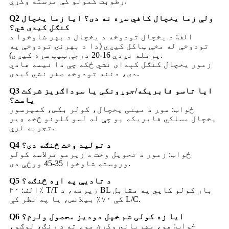
رطوبت کمولو کې مرسته وکړي.
Q2 ولې زما یخچال کافي سړه نه دی؟ ایا زما یخچال
کنګل کیدی شي؟
الف: د یخچال تودوخه د یخچال د بهر شاوخوا د
تودوخې له مخې ټاکل کیږي (دا د بهرنۍ تودوخې په
پرتله نږدې 16-20 درجې ټیټ سړه کیږي).
زموږ یخچال کنګل کېدای نشي ځکه چې دا نیمه هادي
دی، دننه تودوخه صفر نشي کیدی.
Q3 ایا تاسو فابریکه/جوړونکی یا سوداګریز شرکت
یاست؟
ځواب: موږ د مینی یخچال، کولر بکس، کمپرسور
یخچال مسلکي فابریکه یو چې له لسو کلونو څخه ډیر
تجربه لري.
Q4 د تولید وخت څنګه دی؟
ځواب: زموږ د تحویل وخت د زیرمو ترلاسه کولو
وروسته شاوخوا 35-45 ورځې دی.
Q5 د تادیې په اړه څنګه؟
الف: ۳۰٪ T/T زیرمه، د BL بار کولو کاپي په مقابل
کې ۷۰٪ بیلانس، یا په نظر کې L/C.
Q6 ایا زه کولی شم خپل دودیز محصول ولرم؟
ځواب: هو، مهرباني وکړئ موږ ته د رنګ، لوګو،