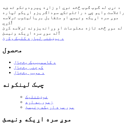
د نړۍ له ګوټ ګوټ څخه نوي او زاړه پیرودونکو ته ښه
راغلاست وایو چې د راتلونکي سوداګریزو اړیکو لپاره
موږ سره اړیکه ونیسي او متقابل بریالیتوب ترلاسه
کړي!
له موږ څخه تازه معلومات او وړاندیزونه ترلاسه کړئ
له موږ سره اړیکه ونیسئ!
د پوښتنې لپاره کلیک وکړئ
محصول
د کاسمیټیک یخچال
کوچنی یخچال
د موټر یخچال
چټک لینکونه
غوښتنلیک
زموږ په اړه
موږ سره اړیکه ونیسئ
موږ سره اړیکه ونیسئ