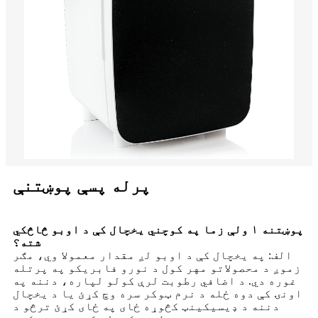
پرله پسې پوښتنې
پوښتنه ۱ ولې زما په کوچني یخچال کې د اوبو څاڅکي
شته؟
الف: په یخچال کې د اوبو لږ مقدار معمولا وي، مګر
زموږ د محصولاتو مهر کول د نورو فابریکو په پرتله
غوره دي. د اضافي رطوبت لرې کولو لپاره، دننه په
اونۍ کې دوه ځله د نرم ټوکر سره وچ کړئ یا د یخچال
دننه د ډیسیکینټ کڅوړه ځای په ځای کړئ ترڅو د