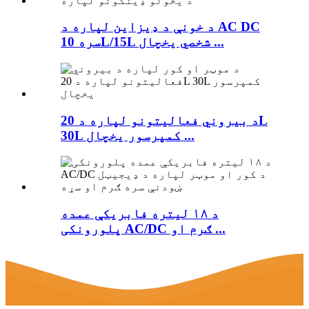
د خونې د ډیزاین لپاره د AC DC
سره 10L/15L شخصي یخچال ...
د بیروني فعالیتونو لپاره د 20L
30L کمپرسور یخچال ...
د ۱۸ لیتره فابریکې عمده
پلورونکی AC/DC ګرم او ...