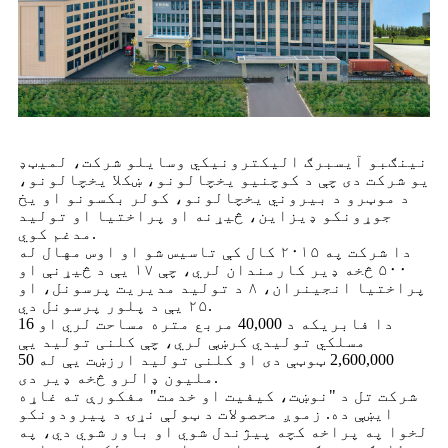
نینګبو آیسبرګ الیکترونیکي وسایلو شرکت، لمیټډ
یو شرکت دی چې د کوچنیو یخچالونو، ښکلا یخچالونو،
د موټرو د بیروني یخچالونو، کولر بکسونو او یخ
جوړونکو ډیزاین، څیړنه او پراختیا او تولید
مدغم کوي.
دا شرکت په ۲۰۱۵ کال کې تاسیس شو او اوس مهال له
۵۰۰ څخه ډیر کارمندان لري، چې ۱۷ یې د څیړنې او
پراختیا انجینران، ۸ د تولید مدیریت پرسونل، او
۲۵ یې د پلور پرسونل دي.
دا فابریکه د 40,000 مربع متره مساحت لري او 16
مسلکي تولیدي کرښې لري، چې کلنی تولید یې
2,600,000 ټوټې دی او کلنی تولید ارزښت یې له 50
ملیون ډالرو څخه ډیر دی.
شرکت تل د "نوښت، کیفیت او خدمت" مفکورې ته غاړه
ایښې ده. زموږ محصولات د ټولې نړۍ د پیرودونکو
لخوا په پراخه کچه پیژندل شوي او باور شوي دي، په