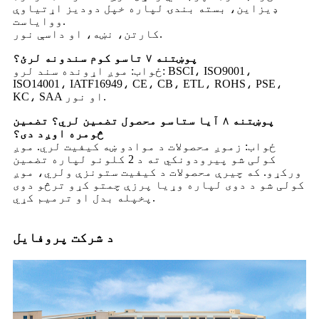
ډیزاین، بسته بندۍ لپاره خپل دودیز اړتیاوې
ووایاست.
کارتن، نښه، او داسې نور.
پوښتنه ۷ تاسو کوم سندونه لرئ؟
ځواب: موږ اړونده سند لرو: BSCI، ISO9001،
ISO14001، IATF16949، CE، CB، ETL، ROHS، PSE،
KC، SAA او نور.
پوښتنه ۸ آیا ستاسو محصول تضمین لري؟ تضمین
څومره اوږد دی؟
ځواب: زموږ محصولات د موادو ښه کیفیت لري. موږ
کولی شو پیرودونکي ته د 2 کلونو لپاره تضمین
ورکړو. که چیرې محصولات د کیفیت ستونزې ولري، موږ
کولی شو د دوی لپاره وړیا پرزې چمتو کړو ترڅو دوی
پخپله بدل او ترمیم کړي.
د شرکت پروفایل