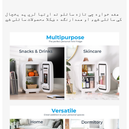
هغه خواړه چې تازه ساتلو ته اړتیا لري په یخچال
کې ساتلی شي، او همدارنګه د ښکلا محصولات ساتلی شي