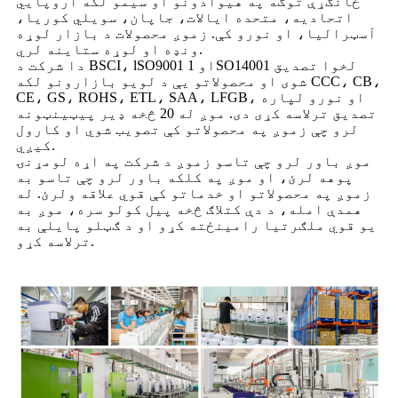
ځانګړې توګه په هیوادونو او سیمو لکه اروپایي
اتحادیه، متحده ایالات، جاپان، سویلي کوریا،
آسټرالیا، او نورو کې. زموږ محصولات د بازار لوړه
ونډه او لوړه ستاینه لري.
دا شرکت د BSCI، lSO9001 او 1SO14001 لخوا تصدیق
شوی او محصولاتو یې د لویو بازارونو لکه CCC، CB،
CE، GS، ROHS، ETL، SAA، LFGB، او نورو لپاره
تصدیق ترلاسه کړی دی. موږ له 20 څخه ډیر پیټینټونه
لرو چې زموږ په محصولاتو کې تصویب شوي او کارول
کیږي.
موږ باور لرو چې تاسو زموږ د شرکت په اړه لومړنۍ
پوهه لرئ، او موږ په کلکه باور لرو چې تاسو به
زموږ په محصولاتو او خدماتو کې قوي علاقه ولرئ. له
همدې امله، د دې کتلاګ څخه پیل کولو سره، موږ به
یو قوي ملګرتیا رامینځته کړو او د ګټلو پایلې به
ترلاسه کړو.