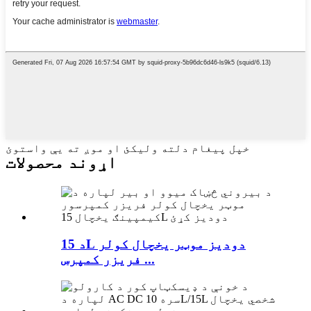
خپل پیغام دلته ولیکئ او موږ ته یې واستوئ
اړوند محصولات
د 15L دودیز موټر یخچال کولر
فریزر کمپرس ...