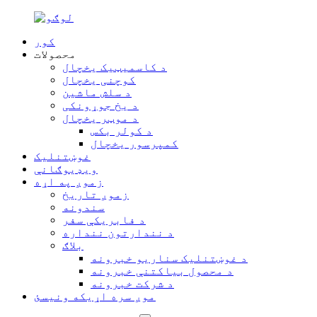
کور
محصولات
د کاسمیټیک یخچال
کوچنی یخچال
د سلش ماشین
د یخ جوړونکی
د موټر یخچال
د کولر بکس
کمپرسور یخچال
غوښتنلیک
ویډیوګانې
زموږ په اړه
زموږ تاریخ
سندونه
د فابریکې سفر
د نندارتون ننداره
بلاګ
د غوښتنلیک سناریو خبرونه
د محصول بیاکتنې خبرونه
د شرکت خبرونه
موږ سره اړیکه ونیسئ