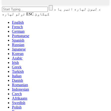
د لټون لپاره انټر یا د
تړلو لپاره ESC کیکاږئ
English
French
German
Portuguese
Spanish
Russian
Japanese
Korean
Arabic
Irish
Greek
Turkish
Italian
Danish
Romanian
Indonesian
Czech
Afrikaans
Swedish
Polish