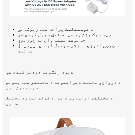
د غوښتنلیک پراخه سناریوګانې
ډیر سپک وزن په خپله خوښه وړل کیدی شي
خاموشه مينه وال نه ځورېږي
د ټیټې انرژۍ انرژي سپمول او د چاپیریال
ساتنه
ډیری رنګونه دودیز کیدی شي
د دروازو مختلف ډیزاینونه د مختلفو سټایلونو
سره سمون لري
د مختلفو اړتیاوو د پوره کولو لپاره مختلف
اندازې