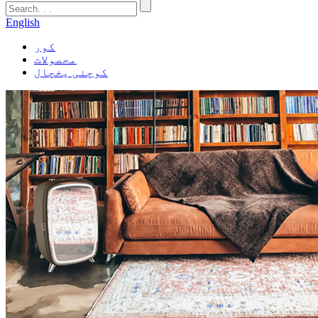
English
کور
محصولات
کوچنی یخچال