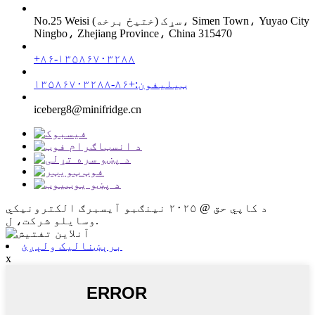
No.25 Weisi سړک (ختیځ برخه)، Simen Town، Yuyao City
Ningbo، Zhejiang Province، China 315470
+۸۶-۱۳۵۸۶۷۰۳۲۸۸
ټیلیفون:+۸۶-۱۳۵۸۶۷۰۳۲۸۸
iceberg8@minifridge.cn
د کاپي حق @ ۲۰۲۵ نینګبو آیسبرګ الکترونیکي
وسایلو شرکت، ل.
برېښنالیک ولېږئ
x