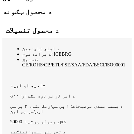
د محصول ټګونه
د محصول تفصيلات
د اصلي ځای: چین
د برانډ نوم: ICEBRG
تصدیق:
CE/ROHS/CB/ETL/PSE/SAA/FDA/BSCI/ISO90001
تادیه او لیږد
د امر لږ تر لږه مقدار: ۵۰۰
د بسته بندۍ توضیحات: ۱ پی سی/رنګ بکس، ۲ پی سی
ایس/سی ټي این
د رسولو وړتیا: 50000pcs
د تحویلي بندر: نینګبو