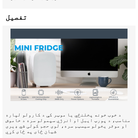
تفصیل
د خوب خونه پخلنځي یا موټر کې د کارولو لپاره
مناسب، د پورټ ایبل او انرژي سپمولو سره د خاموش
او موثر یخولو سیسټم سره، لوی حجم کولی شي ډیری
شیان ځای په ځای کړي