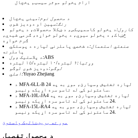
ارام یخولو موثر سیسټم یخچال
د محصول نوم:
مینی یخچال
رنګ:
سپین او دودیز شوی
کارول:
د یخولو کاسمیټکس، د ښکلا محصولات، د یخولو
څښاک، د یخولو میوې، د یخولو خواړه، ګرمې شیدې،
ګرم خواړه
صنعتي استعمال:
د شخصي پاملرنې لپاره د پوستکي
پاملرنه
ABS
د پلاستیک ډول:
وړتیا:
۶ لیتره/۱۰ لیتره/۱۵ لیتره
لوګو:
دودیز شوی لوګو
Yuyao Zhejiang
اصلي:
د MFA-6LL-B لپاره تفتیش وسپارئ، موږ به په 24
ساعتونو کې له تاسو سره اړیکه ونیسو.
د MFA-10L-JA4 لپاره تفتیش وسپارئ، موږ به په
24 ساعتونو کې له تاسو سره اړیکه ونیسو.
د MFA-15L-RA4 لپاره تفتیش وسپارئ، موږ به په
24 ساعتونو کې له تاسو سره اړیکه ونیسو.
موږ ته بریښنالیک واستوئ
د محصول تفصیل